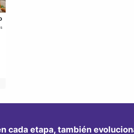
o
os
n cada etapa, también evoluciona