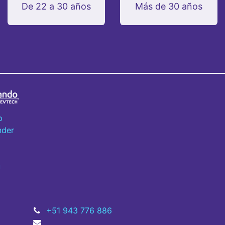
De 22 a 30 años
Más de 30 años
p
nder
u
+51 943 776 886