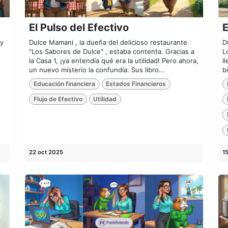
El Pulso del Efectivo
E
uy
Dulce Mamani , la dueña del delicioso restaurante
D
"Los Sabores de Dulce" , estaba contenta. Gracias a
L
la Casa 1, ¡ya entendía qué era la utilidad! Pero ahora,
l
un nuevo misterio la confundía. Sus libro...
b
Educación financiera
Estados Financieros
Flujo de Efectivo
Utilidad
22 oct 2025
1