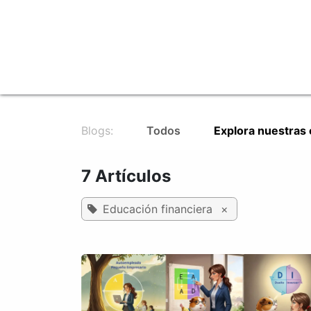
Ir al contenido
Inicio
FinTech: Juega Cuy Loco
Blogs:
Todos
Explora nuestras
7 Artículos
Educación financiera
×