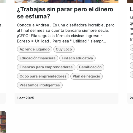
¿Trabajas sin parar pero el dinero
L
se esfuma?
M
q
e,
Conoce a Andrea . Es una diseñadora increíble, pero
m
s
al final del mes su cuenta bancaria siempre decía:
u
¡CERO! Ella seguía la fórmula clásica: Ingreso -
f
Egreso = Utilidad . Pero esa " Utilidad " siempr...
Aprende jugando
Cuy Loco
Educación financiera
FinTech educativa
Finanzas para emprendedores
Gamificación
Odoo para emprendedores
Plan de negocio
Préstamos inteligentes
1 oct 2025
2