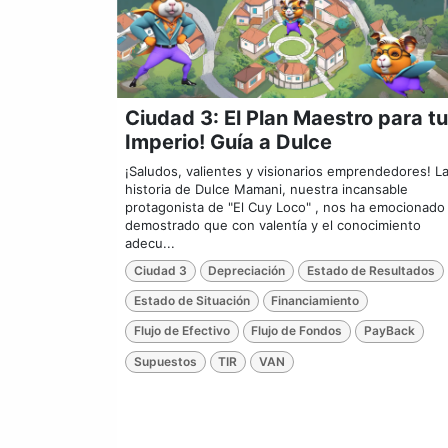
Ciudad 3: El Plan Maestro para tu
Imperio! Guía a Dulce
¡Saludos, valientes y visionarios emprendedores! L
historia de Dulce Mamani, nuestra incansable
protagonista de "El Cuy Loco" , nos ha emocionado
demostrado que con valentía y el conocimiento
adecu...
Ciudad 3
Depreciación
Estado de Resultados
Estado de Situación
Financiamiento
Flujo de Efectivo
Flujo de Fondos
PayBack
Supuestos
TIR
VAN