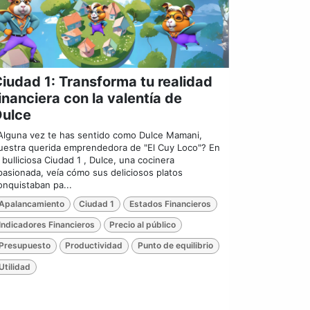
iudad 1: Transforma tu realidad
inanciera con la valentía de
Dulce
Alguna vez te has sentido como Dulce Mamani,
uestra querida emprendedora de "El Cuy Loco"? En
a bulliciosa Ciudad 1 , Dulce, una cocinera
pasionada, veía cómo sus deliciosos platos
onquistaban pa...
Apalancamiento
Ciudad 1
Estados Financieros
Indicadores Financieros
Precio al público
Presupuesto
Productividad
Punto de equilibrio
Utilidad