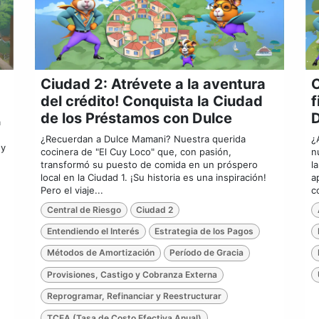
Ciudad 2: Atrévete a la aventura
C
del crédito! Conquista la Ciudad
f
de los Préstamos con Dulce
a
¿Recuerdan a Dulce Mamani? Nuestra querida
¿
 y
cocinera de "El Cuy Loco" que, con pasión,
n
transformó su puesto de comida en un próspero
l
local en la Ciudad 1. ¡Su historia es una inspiración!
a
Pero el viaje...
c
Central de Riesgo
Ciudad 2
Entendiendo el Interés
Estrategia de los Pagos
Métodos de Amortización
Período de Gracia
Provisiones, Castigo y Cobranza Externa
Reprogramar, Refinanciar y Reestructurar
TCEA (Tasa de Costo Efectiva Anual)