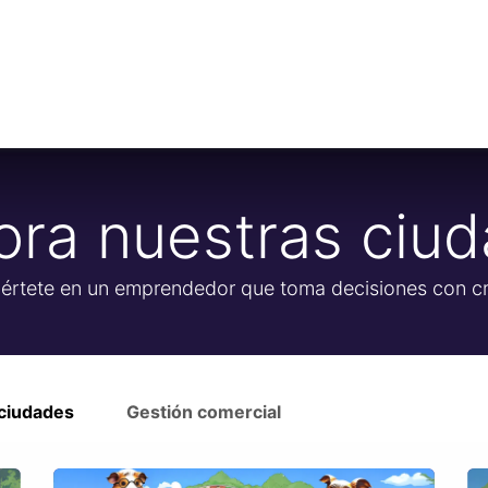
RevTech: Gestiona Territorios
ora nuestras ciu
értete en un emprendedor que toma decisiones con cri
 ciudades
Gestión comercial