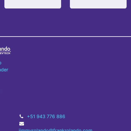
p
nder
u
+51 943 776 886
jimmyrolando@frankrolando.com