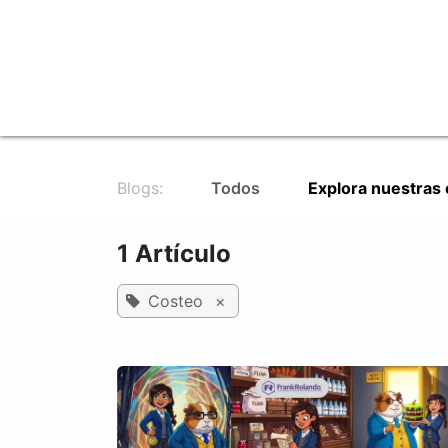
Ir al contenido
Inicio
FinTech: Juega Cuy Loco
Blogs:
Todos
Explora nuestras
1 Artículo
Costeo
×