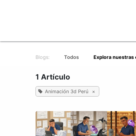
Ir al contenido
Inicio
FinTech: Juega Cuy Loco
Blogs:
Todos
Explora nuestras
1 Artículo
Animación 3d Perú
×